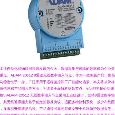
工业自动化和物联网快速发展的今天，数据采集与传输的效率成为企业关
重点。ADAM-2051Z 8通道无线数字输入节点，作为一款创新产品，集
与稳定性于一身，广泛应用于远程监控和工厂智能化场景。本文将从价格
家信息和产品图片等方面，为读者全面解析这款节点。\n\n### 核心功能
格\nADAM-2051Z 无线数字输入节点采用工业级设计，支持8通道数字输
。其无线通讯能力基于稳定的标准协议，适配多种控制系统，减少布线困
，显著提升部署灵活性。产品通过可靠的存储及安全机制防护数据丢失，